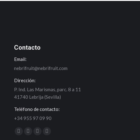
Contacto
Email:
nebrifruit@nebrifruit.com
Dirección:
P. Ind. Las Marismas, parc. 8 a 11
41740 Lebrija (Sevilla)
Teléfono de contacto:
+34 955 97 09 90
Encuéntranos en:
Facebook
Twitter
YouTube
Instagram