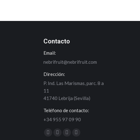
Contacto
Email:
nebrifruit@nebrifruit.com
Dirección:
P. Ind. Las Marismas, parc. 8 a
11
41740 Lebrija (Sevilla)
Teléfono de contacto:
+34 955 97 09 90
Encuéntranos en:
Facebook
Twitter
YouTube
Instagram